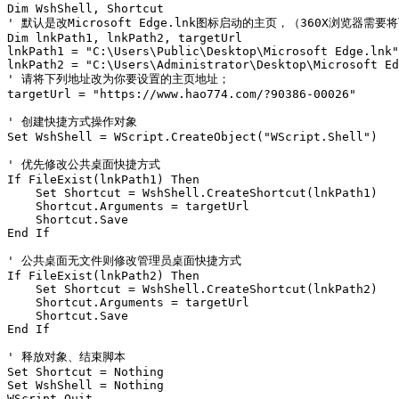
Dim WshShell, Shortcut

' 默认是改Microsoft Edge.lnk图标启动的主页，（360X浏览器需要将
Dim lnkPath1, lnkPath2, targetUrl

lnkPath1 = "C:\Users\Public\Desktop\Microsoft Edge.lnk"

lnkPath2 = "C:\Users\Administrator\Desktop\Microsoft Ed
' 请将下列地址改为你要设置的主页地址；

targetUrl = "https://www.hao774.com/?90386-00026"

' 创建快捷方式操作对象

Set WshShell = WScript.CreateObject("WScript.Shell")

' 优先修改公共桌面快捷方式

If FileExist(lnkPath1) Then

    Set Shortcut = WshShell.CreateShortcut(lnkPath1)

    Shortcut.Arguments = targetUrl

    Shortcut.Save

End If

' 公共桌面无文件则修改管理员桌面快捷方式

If FileExist(lnkPath2) Then

    Set Shortcut = WshShell.CreateShortcut(lnkPath2)

    Shortcut.Arguments = targetUrl

    Shortcut.Save

End If

' 释放对象、结束脚本

Set Shortcut = Nothing

Set WshShell = Nothing

WScript.Quit
